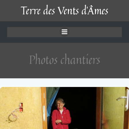
Aller
Terre des Vents d'Âmes
au
Photos chantiers
contenu
Photos chantiers