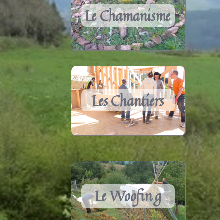
Le Chamanisme
Les Chantiers
Le Woofin
g