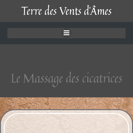
Aller
Terre des Vents d'Âmes
au
Le Massage des
contenu
cicatrices
Le Massage des cicatrices